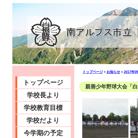
トップページ
»
お知らせ
»
2017年0
トップページ
親善少年野球大会「白根
学校長より
学校教育目標
学校だより
今学期の予定