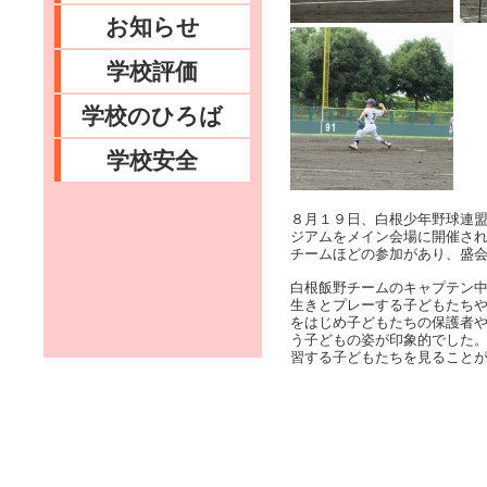
お知らせ
学校評価
学校のひろば
学校安全
８月１９日、白根少年野球連
ジアムをメイン会場に開催さ
チームほどの参加があり、盛
白根飯野チームのキャプテン
生きとプレーする子どもたち
をはじめ子どもたちの保護者
う子どもの姿が印象的でした
習する子どもたちを見ること