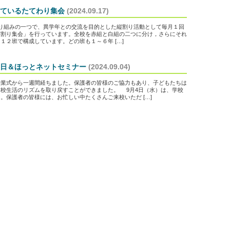
ているたてわり集会
(2024.09.17)
組みの一つで、異学年との交流を目的とした縦割り活動として毎月１回
縦割り集会」を行っています。全校を赤組と白組の二つに分け，さらにそれ
１２班で構成しています。どの班も１～６年 […]
日＆ほっとネットセミナー
(2024.09.04)
業式から一週間経ちました。保護者の皆様のご協力もあり、子どもたちは
校生活のリズムを取り戻すことができました。 9月4日（水）は、学校
。保護者の皆様には、お忙しい中たくさんご来校いただ […]