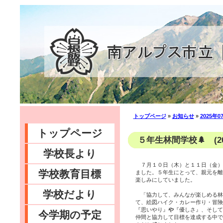
トップページ
»
お知らせ
»
2025年0
トップページ
５年生林間学校🌲 (20
学校長より
７月１０日（木）と１１日（金）
学校教育目標
ました。５年生にとって、親元を離
楽しみにしていました。
学校だより
「協力して、みんなが楽しめる林
て、絵図ハイク・カレー作り・冒
『思いやり』
や
『優しさ』、そして
今学期の予定
仲間と協力して目標を達成する中で