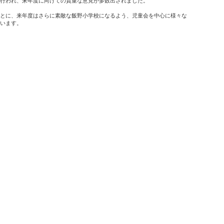
行われ、来年度に向けての貴重な意見が多数出されました。
とに、来年度はさらに素敵な飯野小学校になるよう、児童会を中心に様々な
います。