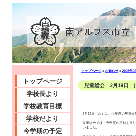
トップページ
»
お知らせ
»
2025年0
トップページ
児童総会 2月19日 (2
学校長より
学校教育目標
2月19日（水）に、今年度の児童
学校だより
児童総会では、今年度の活動を振り
いました。
今学期の予定